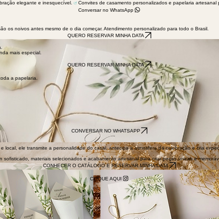
bração elegante e inesquecível.
Conversar no WhatsApp
ão os noivos antes mesmo de o dia começar. Atendimento personalizado para todo o Brasil.
QUERO RESERVAR MINHA DATA
a.
nda mais especial.
QUERO RESERVAR MINHA DATA
toda a papelaria.
CONVERSAR NO WHATSAPP
 local, ele transmite a personalidade do casal, antecipa a atmosfera da celebração e cria expe
sofisticado, materiais selecionados e acabamento artesanal para criar peças únicas e memoráv
CONHECER O CATÁLOGO E RESERVAR MINHA DATA
CLIQUE AQUI