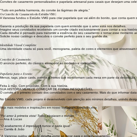
Convites de casamento personalizados e papelaria artesanal para casais que desejam uma cele
"Tudo em perfeita harmonia, do convite às lágrimas de alegria."
Os Convite de Casamento do Estúdio VMG
A Vanessa fundou o Estúdio VMG para criar papelaria que vai além do bonito, que conta quem s
Garanta a produção da sua papelaria com quem entende que o amor está nos detalhes.
Imagine seus convidados recebendo um convite criado exclusivamente para contar a sua históri
Cada detalhe é pensado para transmitir a essência do seu casamento e tornar esse momento ai
Solicite nosso catálogo e descubra o convite perfeito para o seu grande dia.
Identidade Visual Completa:
Uma identidade criada só para você, monograma, paleta de cores e elementos que atravessam 
Convites de Casamento:
O anúncio perfeito, do clássico atemporal ao moderno e minimalista.
Papelaria para o Evento:
Menus, tags, place cards, painéis e mimos que transformam cada mesa em parte da decoração.
Feita à mão. Com propósito. Com a sua história.
SUA HISTÓRIA MERECE COMEÇAR DE FORMA INESQUECÍVEL
O convite é o primeiro contato dos convidados com o seu casamento. Mais do que informar data e
No Estúdio VMG, cada projeto é desenvolvido com atenção aos mínimos detalhes, unindo design 
Veja mais modelos e inspirações em nosso Instagram @estudio.vmg
"Foi amor à primeira vista! Todos elogiaram o convite."
— Ana & Lucas
"O acabamento é impecável, nunca vi nada igual."
— Camila & João
"A Vanessa cuidou de cada detalhe como se fosse para o próprio casamento."