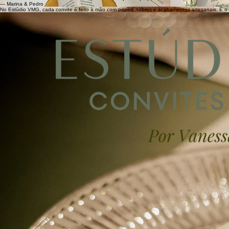
— Marina & Pedro
No Estúdio VMG, cada convite é feito à mão com papéis nobres e acabamentos artesanais. É o 
Seu convite será a primeira lembrança do seu casamento. Faça com que ele seja inesquecível!
Atendimento online para todo o Brasil.
v.martinsconvites@gmail.com
(11)96847-2490
Conheça nosso trabalho em nossas redes sociais.
© 2026 Estúdio VMG. Todos os direitos reservados.